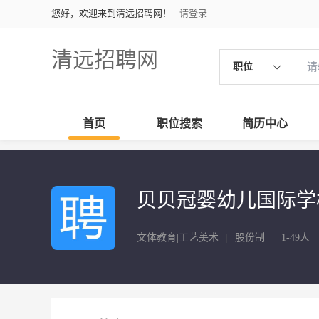
您好，欢迎来到清远招聘网！
请登录
清远招聘网
职位
首页
职位搜索
简历中心
贝贝冠婴幼儿国际学
文体教育|工艺美术
|
股份制
|
1-49人
|