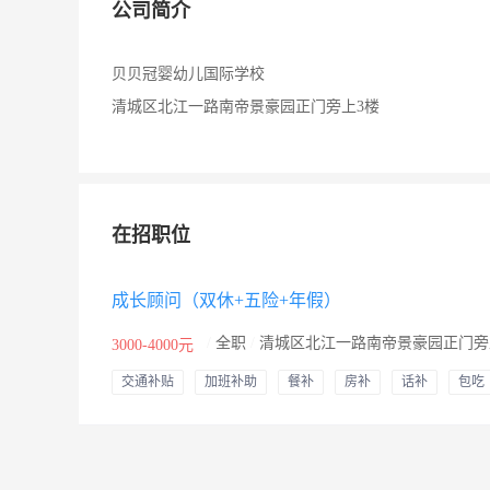
公司简介
贝贝冠婴幼儿国际学校
清城区北江一路南帝景豪园正门旁上3楼
在招职位
成长顾问（双休+五险+年假）
/
全职
/
清城区北江一路南帝景豪园正门旁
3000-4000元
交通补贴
加班补助
餐补
房补
话补
包吃
包住
医保
社保
年终奖
节日福利
年假
婚假