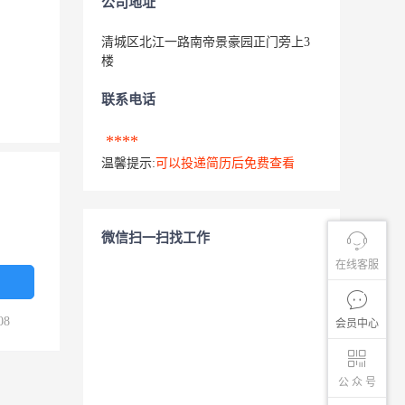
公司地址
清城区北江一路南帝景豪园正门旁上3
楼
联系电话
****
温馨提示:
可以投递简历后免费查看
微信扫一扫找工作
在线客服
08
会员中心
公 众 号