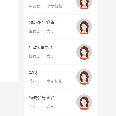
李女士
·
中专/技校
物流/贸易/仓管
温女士
·
大专
行政人事文员
陈女士
·
大专
客服
黄女士
·
中专/技校
物流/贸易/仓管
石女士
·
大专