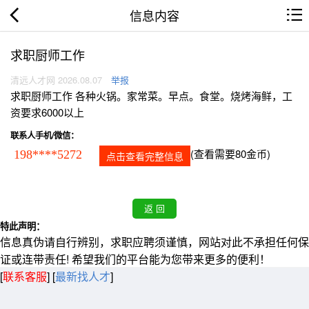
信息内容
求职厨师工作
清远人才网 2026.08.07
举报
求职厨师工作 各种火锅。家常菜。早点。食堂。烧烤海鲜，工
资要求6000以上
联系人手机/微信：
(查看需要80金币)
198****5272
点击查看完整信息
特此声明：
信息真伪请自行辨别，求职应聘须谨慎，网站对此不承担任何保
证或连带责任! 希望我们的平台能为您带来更多的便利！
[
联系客服
]
[
最新找人才
]