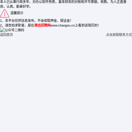
本人已从事行政多年，对办公软件熟悉，基本财务的对账和开写票据，核数。为人正直善
良，认真，勤奋好学。
温馨提示
1、本平台仅供信息发布，不会收取押金、保证金！
2、请告知求职者，是在
清远招聘网
www.chaogou.cn上看到该简历的！
返回首页
点击获取联系方式