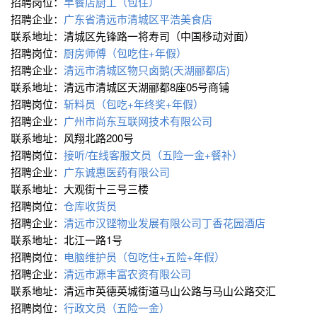
招聘岗位：
早餐店厨工（包住）
招聘企业：
广东省清远市清城区平浩美食店
联系地址：清城区先锋路一将寿司（中国移动对面）
招聘岗位：
厨房师傅（包吃住+年假）
招聘企业：
清远市清城区物只卤鹅(天湖郦都店)
联系地址：清远市清城区天湖郦都8座05号商铺
招聘岗位：
斩料员（包吃+年终奖+年假）
招聘企业：
广州市尚东互联网技术有限公司
联系地址：风翔北路200号
招聘岗位：
接听/在线客服文员（五险一金+餐补）
招聘企业：
广东诚惠医药有限公司
联系地址：大观街十三号三楼
招聘岗位：
仓库收货员
招聘企业：
清远市汉铿物业发展有限公司丁香花园酒店
联系地址：北江一路1号
招聘岗位：
电脑维护员（包吃住+五险+年假）
招聘企业：
清远市源丰富农资有限公司
联系地址：清远市英德英城街道马山公路与马山公路交汇
招聘岗位：
行政文员（五险一金）