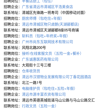
招聘岗位：
早餐店厨工（包住）
招聘企业：
广东省清远市清城区平浩美食店
联系地址：清城区先锋路一将寿司（中国移动对面）
招聘岗位：
厨房师傅（包吃住+年假）
招聘企业：
清远市清城区物只卤鹅(天湖郦都店)
联系地址：清远市清城区天湖郦都8座05号商铺
招聘岗位：
斩料员（包吃+年终奖+年假）
招聘企业：
广州市尚东互联网技术有限公司
联系地址：风翔北路200号
招聘岗位：
接听/在线客服文员（五险一金+餐补）
招聘企业：
广东诚惠医药有限公司
联系地址：大观街十三号三楼
招聘岗位：
仓库收货员
招聘企业：
清远市汉铿物业发展有限公司丁香花园酒店
联系地址：北江一路1号
招聘岗位：
电脑维护员（包吃住+五险+年假）
招聘企业：
清远市源丰富农资有限公司
联系地址：清远市英德英城街道马山公路与马山公路交汇
招聘岗位：
行政文员（五险一金）