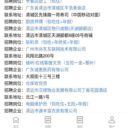
招聘岗位：
早餐店厨工（包住）
招聘企业：
广东省清远市清城区平浩美食店
联系地址：清城区先锋路一将寿司（中国移动对面）
招聘岗位：
厨房师傅（包吃住+年假）
招聘企业：
清远市清城区物只卤鹅(天湖郦都店)
联系地址：清远市清城区天湖郦都8座05号商铺
招聘岗位：
斩料员（包吃+年终奖+年假）
招聘企业：
广州市尚东互联网技术有限公司
联系地址：风翔北路200号
招聘岗位：
接听/在线客服文员（五险一金+餐补）
招聘企业：
广东诚惠医药有限公司
联系地址：大观街十三号三楼
招聘岗位：
仓库收货员
招聘企业：
清远市汉铿物业发展有限公司丁香花园酒店
联系地址：北江一路1号
招聘岗位：
电脑维护员（包吃住+五险+年假）
招聘企业：
清远市源丰富农资有限公司
联系地址：清远市英德英城街道马山公路与马山公路交汇
招聘岗位：
行政文员（五险一金）
首页
首页
招聘
招聘
简历
简历
账户
账户